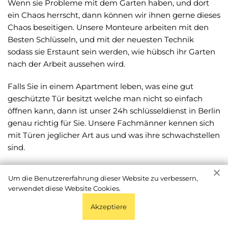
Wenn sie Probleme mit dem Garten haben, und dort
ein Chaos herrscht, dann können wir ihnen gerne dieses
Chaos beseitigen. Unsere Monteure arbeiten mit den
Besten Schlüsseln, und mit der neuesten Technik
sodass sie Erstaunt sein werden, wie hübsch ihr Garten
nach der Arbeit aussehen wird.
Falls Sie in einem Apartment leben, was eine gut
geschützte Tür besitzt welche man nicht so einfach
öffnen kann, dann ist unser 24h schlüsseldienst in Berlin
genau richtig für Sie. Unsere Fachmänner kennen sich
mit Türen jeglicher Art aus und was ihre schwachstellen
sind.
Unsere Fachmänner vom schlüsseldienst Tegel —
Um die Benutzererfahrung dieser Website zu verbessern,
Schlüsselnotdienst rund um die Uhr, werden Sie vor der
verwendet diese Website Cookies.
Ankunft anrufen sodass sie Bescheid wissen. In den
meisten Fällen dauert es Nicht länger als 20 - 40
Akzeptiere
Minuten bis der Monteur an ihre Tür klopft!