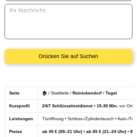
Seite
🏠 / Stadtteile /
Reinickendorf
/
Tegel
Kurzprofil
24/7 Schlüsselnotdienst
•
15-30 Min.
vor Ort •
Leistungen
Türöffnung • Schloss-/Zylindertausch • Auto-/Tr
Preise
ab 45 € (09–21 Uhr)
•
ab 65 € (21–24 Uhr)
•
85 