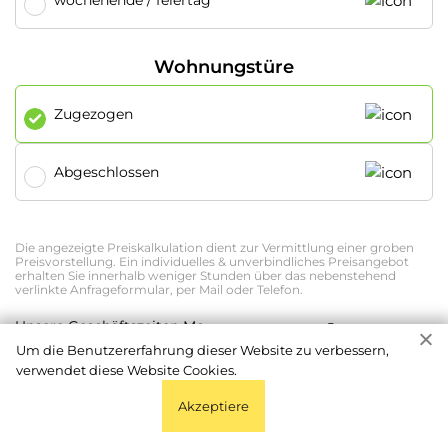
wochenende / feiertag
Wohnungstüre
Zugezogen
Abgeschlossen
Die angezeigte Preiskalkulation dient zur Vermittlung einer groben
Preisvorstellung. Ein individuelles & unverbindliches Preisangebot
erhalten Sie innerhalb weniger Stunden über das nebenstehend
verlinkte Anfrageformular, per Mail oder Telefon.
ab 70 €
Unsere Geschäftszeiten Mo -
Fr 8-18 Uhr
Um die Benutzererfahrung dieser Website zu verbessern,
verwendet diese Website Cookies.
Akzeptiere