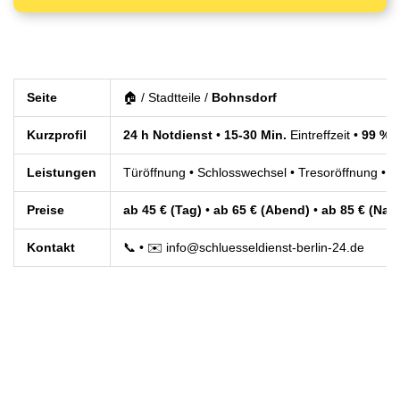
Seite
🏠 / Stadtteile /
Bohnsdorf
Kurzprofil
24 h Notdienst
•
15-30 Min.
Eintreffzeit •
99 % 
Leistungen
Türöffnung • Schlosswechsel • Tresoröffnung • E
Preise
ab 45 € (Tag)
•
ab 65 € (Abend)
•
ab 85 € (Nac
Kontakt
📞
• ✉️
info@schluesseldienst-berlin-24.de