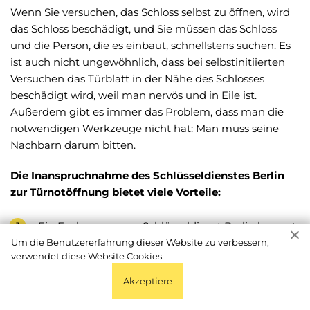
Wenn Sie versuchen, das Schloss selbst zu öffnen, wird
das Schloss beschädigt, und Sie müssen das Schloss
und die Person, die es einbaut, schnellstens suchen. Es
ist auch nicht ungewöhnlich, dass bei selbstinitiierten
Versuchen das Türblatt in der Nähe des Schlosses
beschädigt wird, weil man nervös und in Eile ist.
Außerdem gibt es immer das Problem, dass man die
notwendigen Werkzeuge nicht hat: Man muss seine
Nachbarn darum bitten.
Die Inanspruchnahme des Schlüsseldienstes Berlin
zur Türnotöffnung bietet viele Vorteile:
Ein Fachmann vom Schlüsseldienst Berlin kommt
prompt, er wird die Tür schnell öffnen. Selbst das
Um die Benutzererfahrung dieser Website zu verbessern,
verwendet diese Website Cookies.
schwierigste Schloss ist für ihn kein Problem, so
dass Sie einen Handwerker zu einem Privathaus,
Akzeptiere
einer Wohnung oder einem Büro in Berlin rufen
können.